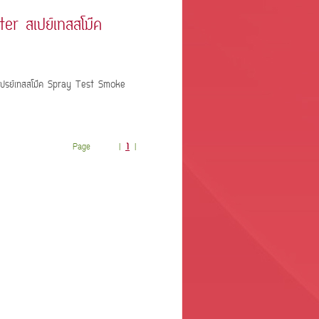
 สเปย์เทสสโม๊ค
สเปรย์เทสสโม๊ค Spray Test Smoke
Page |
1
|