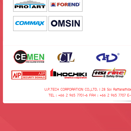
U.P.TECH CORPORATION CO.,LTD. | 28 Soi Rattanathibe
TEL : +66 2 965 7701-6 FAX : +66 2 965 7707 E-