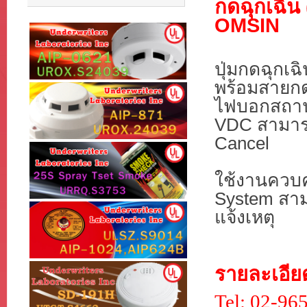
กดฉุกเฉิน
OMSIN
ปุ่มกดฉุกเฉ
พร้อมสายกด
ไฟบอกสถาน
VDC
สามาร
Cancel
ใช้งานควบค
System
สาม
แจ้งเหตุ
รายละเอียด
Tel: 02-96