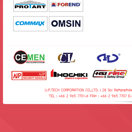
U.P.TECH CORPORATION CO.,LTD. | 28 Soi Rattanathibe
TEL : +66 2 965 7701-6 FAX : +66 2 965 7707 E-